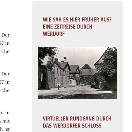
WIE SAH ES HIER FRÜHER AUS?
EINE ZEITREISE DURCH
WERDORF
? Der
97 in
irche
? Der
97 in
irche
rd in
VIRTUELLER RUNDGANG DURCH
n mit
DAS WERDORFER SCHLOSS
h ist